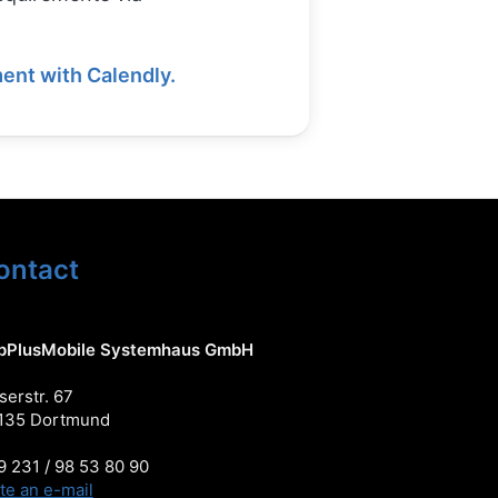
ent with Calendly.
ontact
pPlusMobile Systemhaus GmbH
serstr. 67
135 Dortmund
 231 / 98 53 80 90
te an e-mail