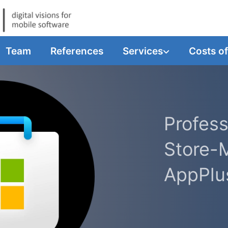
Team
References
Services
Costs o
Profess
Store-
AppPlu