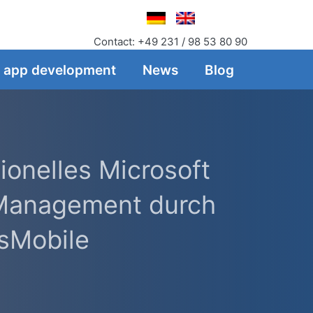
Contact: +49 231 / 98 53 80 90
f app development
News
Blog
ionelles Microsoft
Management durch
sMobile