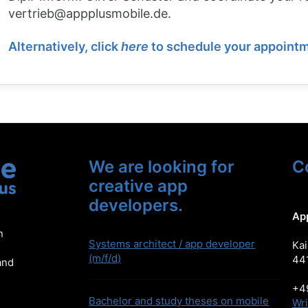
vertrieb@appplusmobile.de.
Alternatively, click
here
to schedule your appointm
We are looking for
C
creative app
developers.
Ap
n
Systems architect / app developer
Kai
(m/f/d)
44
and
+49
Bachelor and study theses on mobile
Wri