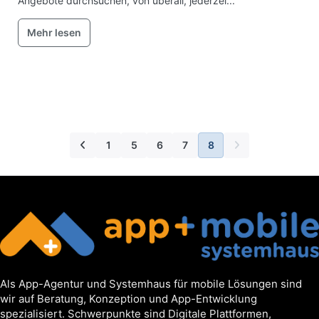
Angebote durchsuchen, von überall, jederzei...
Mehr lesen
1
5
6
7
8
Als App-Agentur und Systemhaus für mobile Lösungen sind
wir auf Beratung, Konzeption und App-Entwicklung
spezialisiert. Schwerpunkte sind Digitale Plattformen,