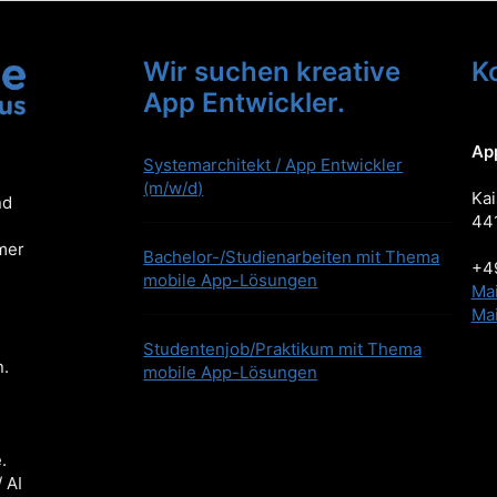
Wir suchen kreative
K
App Entwickler.
Ap
Systemarchitekt / App Entwickler
(m/w/d)
Kai
nd
44
mer
Bachelor-/Studienarbeiten mit Thema
+49
mobile App-Lösungen
Mai
Mai
Studentenjob/Praktikum mit Thema
n.
mobile App-Lösungen
.
 AI