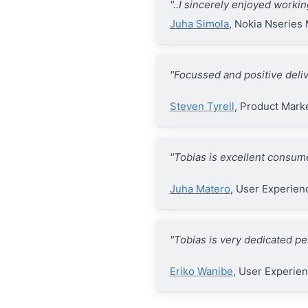
"..I sincerely enjoyed worki
Juha Simola
, Nokia Nseries
"Focussed and positive deliv
Steven Tyrell
, Product Mark
"Tobias is excellent consume
Juha Matero
, User Experien
"Tobias is very dedicated per
Eriko Wanibe
, User Experie