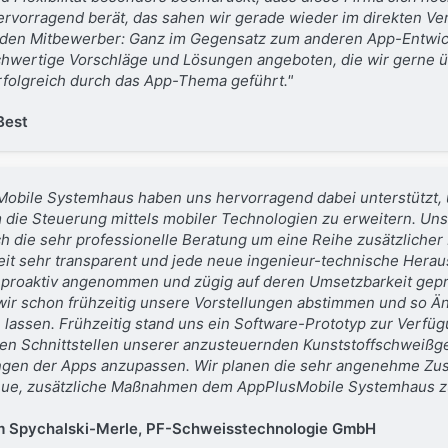
orragend berät, das sahen wir gerade wieder im direkten Verg
nden Mitbewerber:
Ganz im Gegensatz zum anderen App-Entwic
chwertige Vorschläge und Lösungen angeboten, die wir gerne
rfolgreich durch das App-Thema geführt."
Best
obile Systemhaus haben uns hervorragend dabei unterstützt,
 die Steuerung mittels mobiler Technologien zu erweitern. Un
h die sehr professionelle Beratung um eine Reihe zusätzlicher 
it sehr transparent und jede neue ingenieur-technische Hera
roaktiv angenommen und zügig auf deren Umsetzbarkeit geprüf
ir schon frühzeitig unsere Vorstellungen abstimmen und so Än
 lassen.
Frühzeitig stand uns ein Software-Prototyp zur Verfüg
en Schnittstellen unserer anzusteuernden Kunststoffschweißge
ngen der Apps anzupassen.
Wir planen die sehr angenehme Zu
eue, zusätzliche Maßnahmen dem AppPlusMobile Systemhaus z
m Spychalski-Merle, PF-Schweisstechnologie GmbH