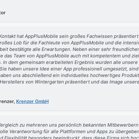
tor
Kontakt hat AppPlusMobile sein großes Fachwissen präsentiert 
großes Lob für die Fachleute von AppPlusMobile und die intensi
it bestätigte alle Erwartungen. Neben einer sehr freundlich
nte das Team von AppPlusMobile auch mit kompetentem und zi
 In dem gemeinsam erarbeiteten Ergebnis wurden alle unsere
Sie haben unsere Idee einer App professionell umgesetzt, sin
ben uns abschließend ein individuelles hochwertiges Produkt g
Herstellers von Wintergarten präsentiert und das Image unse
renzer,
Krenzer GmbH
Vergleich zu mehreren uns persönlich bekannten Mitbewerbern 
olle Verantwortung für alle Plattformen und Apps zu übergeben
 Flexibilität besonders beeindruckt, dass diese Firma sich h