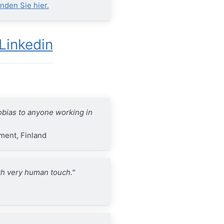
inden Sie hier.
Linkedin
obias to anyone working in
ment, Finland
th very human touch."