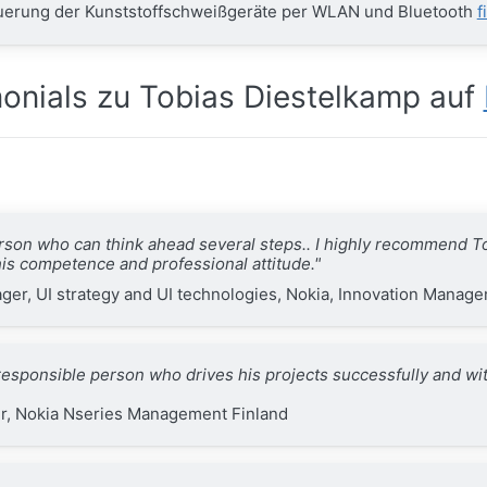
uerung der Kunststoffschweißgeräte per WLAN und Bluetooth
f
onials zu Tobias Diestelkamp auf
erson who can think ahead several steps.. I highly recommend T
his competence and professional attitude."
er, UI strategy and UI technologies, Nokia, Innovation Manage
 responsible person who drives his projects successfully and wi
, Nokia Nseries Management Finland