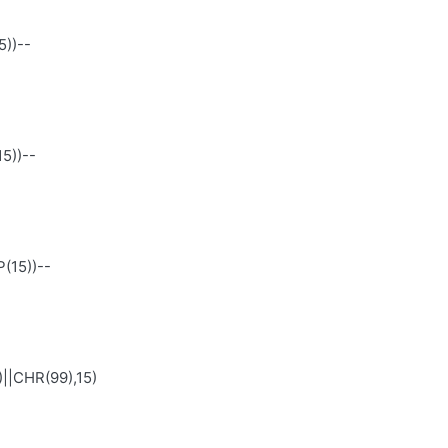
))--
5))--
(15))--
|CHR(99),15)