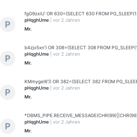
fgG9zxiU' OR 630=(SELECT 630 FROM PG_SLEEP(15
pHqghUme
|
vor 2 Jahren
P
Mr.
b4zjx5xn') OR 308=(SELECT 308 FROM PG_SLEEP(1
pHqghUme
|
vor 2 Jahren
P
Mr.
KMmygeI6')) OR 382=(SELECT 382 FROM PG_SLEEP
pHqghUme
|
vor 2 Jahren
P
Mr.
*DBMS_PIPE.RECEIVE_MESSAGE(CHR(99)||CHR(99)|
pHqghUme
|
vor 2 Jahren
P
Mr.